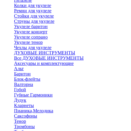
Гиталеле
Колки для укулеле
Ремни для укулеле
Стойки для укулеле
Струны для укулеле
Укулеле баритон
Укулеле концерт
Укулеле сопрано
Укулеле тенор
Чехлы для укулеле
ДУХОВЫЕ ИНСТРУМЕНТЫ
Все ДУХОВЫЕ ИНСТРУМЕНТЫ
Аксесуары и комплектующие
Альт
Баритон
Блок-флейты
Валторна
Гобой
Губные Гармоники
Дудук
Кларнеты
Пианика,Мелодика
Саксофоны
Тенор
Тромбоны