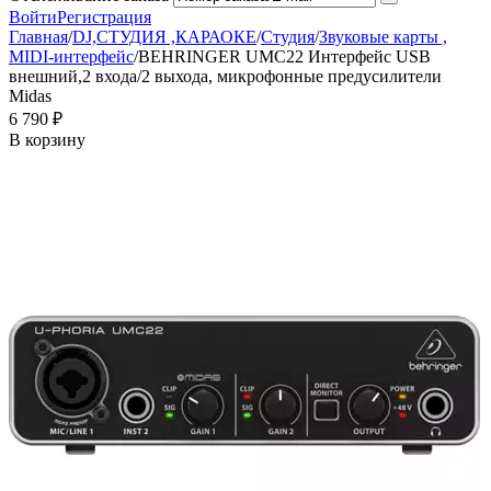
Войти
Регистрация
Главная
/
DJ,СТУДИЯ ,КАРАОКЕ
/
Студия
/
Звуковые карты ,
MIDI-интерфейс
/
BEHRINGER UMC22 Интерфейс USB
внешний,2 входа/2 выхода, микрофонные предусилители
Midas
6 790
₽
В корзину