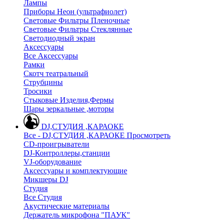
Лампы
Приборы Неон (ультрафиолет)
Световые Фильтры Пленочные
Световые Фильтры Стеклянные
Светодиодный экран
Аксессуары
Все Аксессуары
Рамки
Скотч театральный
Струбцины
Тросики
Стыковые Изделия,Фермы
Шары зеркальные ,моторы
DJ,СТУДИЯ ,КАРАОКЕ
Все - DJ,СТУДИЯ ,КАРАОКЕ
Просмотреть
CD-проигрыватели
DJ-Контроллеры,станции
VJ-оборудование
Аксессуары и комплектующие
Микшеры DJ
Студия
Все Студия
Акустические материалы
Держатель микрофона "ПАУК"