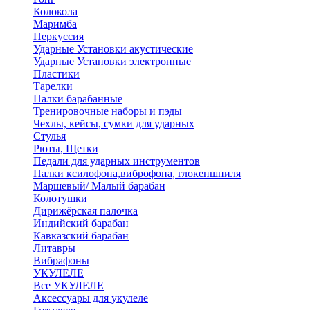
Колокола
Маримба
Перкуссия
Ударные Установки акустические
Ударные Установки электронные
Пластики
Тарелки
Палки барабанные
Тренировочные наборы и пэды
Чехлы, кейсы, сумки для ударных
Стулья
Рюты, Щетки
Педали для ударных инструментов
Палки ксилофона,виброфона, глокеншпиля
Маршевый/ Малый барабан
Колотушки
Дирижёрская палочка
Индийский барабан
Кавказский барабан
Литавры
Вибрафоны
УКУЛЕЛЕ
Все УКУЛЕЛЕ
Аксессуары для укулеле