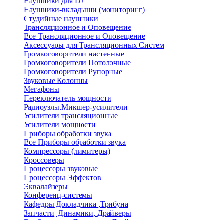
Наушники для DJ
Наушники-вкладыши (мониторинг)
Студийные наушники
Трансляционное и Оповещение
Все Трансляционное и Оповещение
Аксессуары для Трансляционных Систем
Громкоговорители настенные
Громкоговорители Потолочные
Громкоговорители Рупорные
Звуковые Колонны
Мегафоны
Переключатель мощности
Радиоузлы,Микшер-усилители
Усилители трансляционные
Усилители мощности
Приборы обработки звука
Все Приборы обработки звука
Компрессоры (лимитеры)
Кроссоверы
Процессоры звуковые
Процессоры Эффектов
Эквалайзеры
Конференц-системы
Кафедры Докладчика ,Трибуна
Запчасти, Динамики, Драйверы