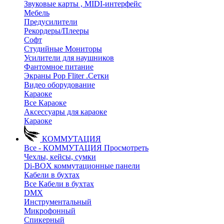
Звуковые карты , MIDI-интерфейс
Мебель
Предусилители
Рекордеры/Плееры
Софт
Студийные Мониторы
Усилители для наушников
Фантомное питание
Экраны Pop Fliter .Сетки
Видео оборудование
Караоке
Все Караоке
Аксессуары для караоке
Караоке
КОММУТАЦИЯ
Все - КОММУТАЦИЯ
Просмотреть
Чехлы, кейсы, сумки
Di-BOX коммутационные панели
Кабели в бухтах
Все Кабели в бухтах
DMX
Инструментальный
Микрофонный
Спикерный