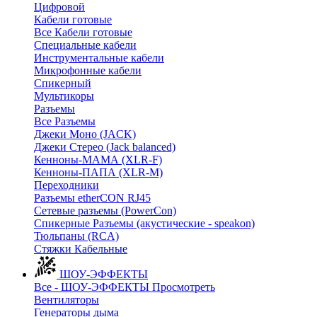
Цифровой
Кабели готовые
Все Кабели готовые
Cпециальные кабели
Инструментальные кабели
Микрофонные кабели
Спикерный
Мультикоры
Разъемы
Все Разъемы
Джеки Моно (JACK)
Джеки Стерео (Jack balanced)
Кенноны-МАМА (XLR-F)
Кенноны-ПАПА (XLR-M)
Переходники
Разъемы etherCON RJ45
Сетевые разъемы (PowerCon)
Спикерные Разъемы (акустические - speakon)
Тюльпаны (RCA)
Стяжки Кабельные
ШОУ-ЭФФЕКТЫ
Все - ШОУ-ЭФФЕКТЫ
Просмотреть
Вентиляторы
Генераторы дыма