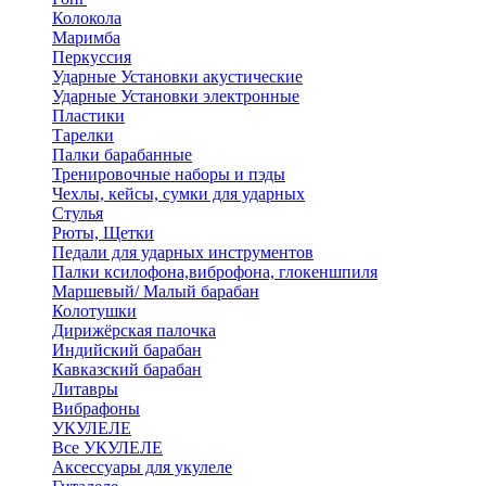
Колокола
Маримба
Перкуссия
Ударные Установки акустические
Ударные Установки электронные
Пластики
Тарелки
Палки барабанные
Тренировочные наборы и пэды
Чехлы, кейсы, сумки для ударных
Стулья
Рюты, Щетки
Педали для ударных инструментов
Палки ксилофона,виброфона, глокеншпиля
Маршевый/ Малый барабан
Колотушки
Дирижёрская палочка
Индийский барабан
Кавказский барабан
Литавры
Вибрафоны
УКУЛЕЛЕ
Все УКУЛЕЛЕ
Аксессуары для укулеле