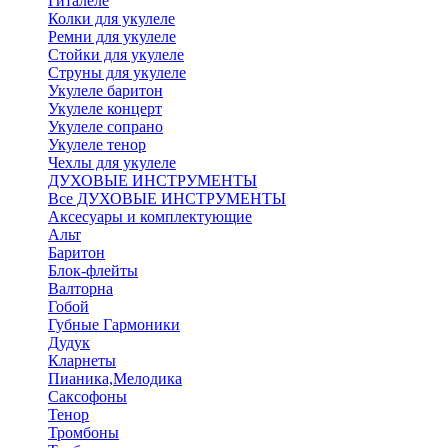
Гиталеле
Колки для укулеле
Ремни для укулеле
Стойки для укулеле
Струны для укулеле
Укулеле баритон
Укулеле концерт
Укулеле сопрано
Укулеле тенор
Чехлы для укулеле
ДУХОВЫЕ ИНСТРУМЕНТЫ
Все ДУХОВЫЕ ИНСТРУМЕНТЫ
Аксесуары и комплектующие
Альт
Баритон
Блок-флейты
Валторна
Гобой
Губные Гармоники
Дудук
Кларнеты
Пианика,Мелодика
Саксофоны
Тенор
Тромбоны