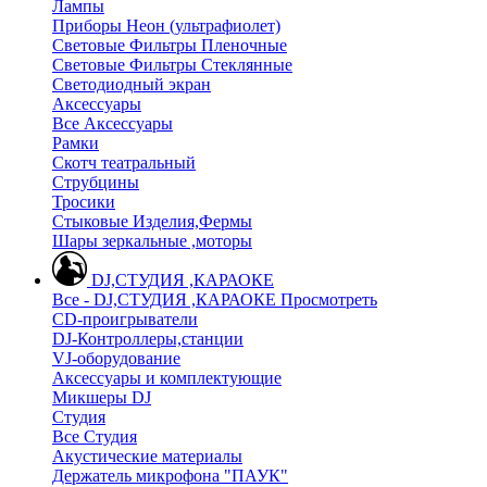
Лампы
Приборы Неон (ультрафиолет)
Световые Фильтры Пленочные
Световые Фильтры Стеклянные
Светодиодный экран
Аксессуары
Все Аксессуары
Рамки
Скотч театральный
Струбцины
Тросики
Стыковые Изделия,Фермы
Шары зеркальные ,моторы
DJ,СТУДИЯ ,КАРАОКЕ
Все - DJ,СТУДИЯ ,КАРАОКЕ
Просмотреть
CD-проигрыватели
DJ-Контроллеры,станции
VJ-оборудование
Аксессуары и комплектующие
Микшеры DJ
Студия
Все Студия
Акустические материалы
Держатель микрофона "ПАУК"