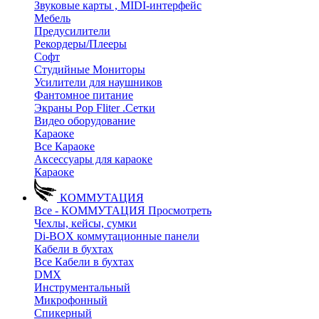
Звуковые карты , MIDI-интерфейс
Мебель
Предусилители
Рекордеры/Плееры
Софт
Студийные Мониторы
Усилители для наушников
Фантомное питание
Экраны Pop Fliter .Сетки
Видео оборудование
Караоке
Все Караоке
Аксессуары для караоке
Караоке
КОММУТАЦИЯ
Все - КОММУТАЦИЯ
Просмотреть
Чехлы, кейсы, сумки
Di-BOX коммутационные панели
Кабели в бухтах
Все Кабели в бухтах
DMX
Инструментальный
Микрофонный
Спикерный