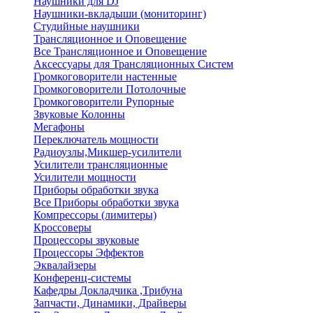
Наушники для DJ
Наушники-вкладыши (мониторинг)
Студийные наушники
Трансляционное и Оповещение
Все Трансляционное и Оповещение
Аксессуары для Трансляционных Систем
Громкоговорители настенные
Громкоговорители Потолочные
Громкоговорители Рупорные
Звуковые Колонны
Мегафоны
Переключатель мощности
Радиоузлы,Микшер-усилители
Усилители трансляционные
Усилители мощности
Приборы обработки звука
Все Приборы обработки звука
Компрессоры (лимитеры)
Кроссоверы
Процессоры звуковые
Процессоры Эффектов
Эквалайзеры
Конференц-системы
Кафедры Докладчика ,Трибуна
Запчасти, Динамики, Драйверы