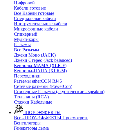
Цифровой
Кабели готовые
Все Кабели готовые
Cпециальные кабели
Инструментальные кабели
Микрофонные кабели
Спикерный
Мультикоры
Разъемы
Все Разъемы
Джеки Моно (JACK)
Джеки Стерео (Jack balanced)
Кенноны-МАМА (XLR-F)
Кенноны-ПАПА (XLR-M)
Переходники
Разъемы etherCON RJ45
Сетевые разъемы (PowerCon)
Спикерные Разъемы (акустические - speakon)
Тюльпаны (RCA)
Стяжки Кабельные
ШОУ-ЭФФЕКТЫ
Все - ШОУ-ЭФФЕКТЫ
Просмотреть
Вентиляторы
Генераторы дыма