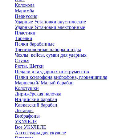
Колокола
Маримба
Перкуссия
Ударные Установки акустические
Ударные Установки электронные
Пластики
Тарелки
Палки барабанные
Тренировочные наборы и пэды
Чехлы, кейсы, сумки для ударных
Стулья
Рюты, Щетки
Педали для ударных инструментов
Палки ксилофона,виброфона, глокеншпиля
Маршевый/ Малый барабан
Колотушки
Дирижёрская палочка
Индийский барабан
Кавказский барабан
Литавры
Вибрафоны
УКУЛЕЛЕ
Все УКУЛЕЛЕ
Аксессуары для укулеле