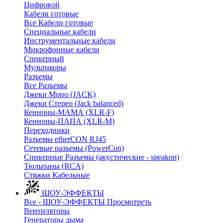
Цифровой
Кабели готовые
Все Кабели готовые
Cпециальные кабели
Инструментальные кабели
Микрофонные кабели
Спикерный
Мультикоры
Разъемы
Все Разъемы
Джеки Моно (JACK)
Джеки Стерео (Jack balanced)
Кенноны-МАМА (XLR-F)
Кенноны-ПАПА (XLR-M)
Переходники
Разъемы etherCON RJ45
Сетевые разъемы (PowerCon)
Спикерные Разъемы (акустические - speakon)
Тюльпаны (RCA)
Стяжки Кабельные
ШОУ-ЭФФЕКТЫ
Все - ШОУ-ЭФФЕКТЫ
Просмотреть
Вентиляторы
Генераторы дыма