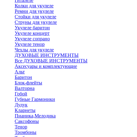
Гиталеле
Колки для укулеле
Ремни для укулеле
Стойки для укулеле
Струны для укулеле
Укулеле баритон
Укулеле концерт
Укулеле сопрано
Укулеле тенор
Чехлы для укулеле
ДУХОВЫЕ ИНСТРУМЕНТЫ
Все ДУХОВЫЕ ИНСТРУМЕНТЫ
Аксесуары и комплектующие
Альт
Баритон
Блок-флейты
Валторна
Гобой
Губные Гармоники
Дудук
Кларнеты
Пианика,Мелодика
Саксофоны
Тенор
Тромбоны