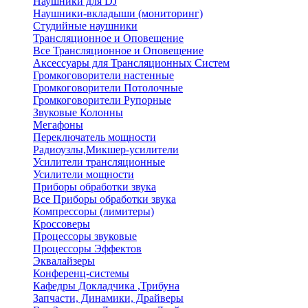
Наушники для DJ
Наушники-вкладыши (мониторинг)
Студийные наушники
Трансляционное и Оповещение
Все Трансляционное и Оповещение
Аксессуары для Трансляционных Систем
Громкоговорители настенные
Громкоговорители Потолочные
Громкоговорители Рупорные
Звуковые Колонны
Мегафоны
Переключатель мощности
Радиоузлы,Микшер-усилители
Усилители трансляционные
Усилители мощности
Приборы обработки звука
Все Приборы обработки звука
Компрессоры (лимитеры)
Кроссоверы
Процессоры звуковые
Процессоры Эффектов
Эквалайзеры
Конференц-системы
Кафедры Докладчика ,Трибуна
Запчасти, Динамики, Драйверы