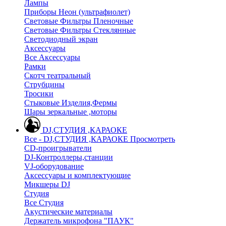
Лампы
Приборы Неон (ультрафиолет)
Световые Фильтры Пленочные
Световые Фильтры Стеклянные
Светодиодный экран
Аксессуары
Все Аксессуары
Рамки
Скотч театральный
Струбцины
Тросики
Стыковые Изделия,Фермы
Шары зеркальные ,моторы
DJ,СТУДИЯ ,КАРАОКЕ
Все - DJ,СТУДИЯ ,КАРАОКЕ
Просмотреть
CD-проигрыватели
DJ-Контроллеры,станции
VJ-оборудование
Аксессуары и комплектующие
Микшеры DJ
Студия
Все Студия
Акустические материалы
Держатель микрофона "ПАУК"