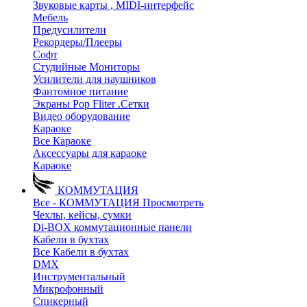
Звуковые карты , MIDI-интерфейс
Мебель
Предусилители
Рекордеры/Плееры
Софт
Студийные Мониторы
Усилители для наушников
Фантомное питание
Экраны Pop Fliter .Сетки
Видео оборудование
Караоке
Все Караоке
Аксессуары для караоке
Караоке
КОММУТАЦИЯ
Все - КОММУТАЦИЯ
Просмотреть
Чехлы, кейсы, сумки
Di-BOX коммутационные панели
Кабели в бухтах
Все Кабели в бухтах
DMX
Инструментальный
Микрофонный
Спикерный