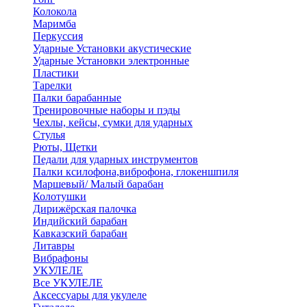
Колокола
Маримба
Перкуссия
Ударные Установки акустические
Ударные Установки электронные
Пластики
Тарелки
Палки барабанные
Тренировочные наборы и пэды
Чехлы, кейсы, сумки для ударных
Стулья
Рюты, Щетки
Педали для ударных инструментов
Палки ксилофона,виброфона, глокеншпиля
Маршевый/ Малый барабан
Колотушки
Дирижёрская палочка
Индийский барабан
Кавказский барабан
Литавры
Вибрафоны
УКУЛЕЛЕ
Все УКУЛЕЛЕ
Аксессуары для укулеле