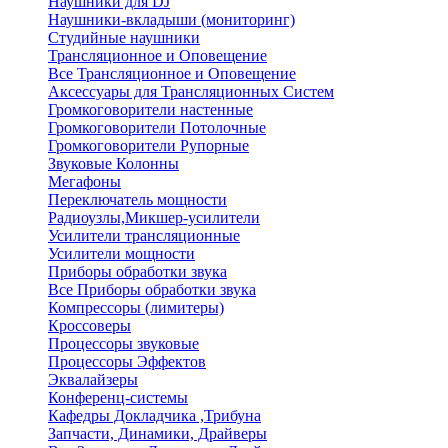
Наушники для DJ
Наушники-вкладыши (мониторинг)
Студийные наушники
Трансляционное и Оповещение
Все Трансляционное и Оповещение
Аксессуары для Трансляционных Систем
Громкоговорители настенные
Громкоговорители Потолочные
Громкоговорители Рупорные
Звуковые Колонны
Мегафоны
Переключатель мощности
Радиоузлы,Микшер-усилители
Усилители трансляционные
Усилители мощности
Приборы обработки звука
Все Приборы обработки звука
Компрессоры (лимитеры)
Кроссоверы
Процессоры звуковые
Процессоры Эффектов
Эквалайзеры
Конференц-системы
Кафедры Докладчика ,Трибуна
Запчасти, Динамики, Драйверы