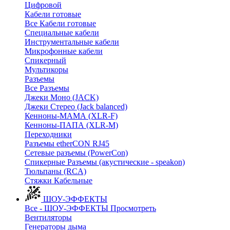
Цифровой
Кабели готовые
Все Кабели готовые
Cпециальные кабели
Инструментальные кабели
Микрофонные кабели
Спикерный
Мультикоры
Разъемы
Все Разъемы
Джеки Моно (JACK)
Джеки Стерео (Jack balanced)
Кенноны-МАМА (XLR-F)
Кенноны-ПАПА (XLR-M)
Переходники
Разъемы etherCON RJ45
Сетевые разъемы (PowerCon)
Спикерные Разъемы (акустические - speakon)
Тюльпаны (RCA)
Стяжки Кабельные
ШОУ-ЭФФЕКТЫ
Все - ШОУ-ЭФФЕКТЫ
Просмотреть
Вентиляторы
Генераторы дыма