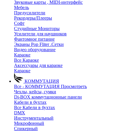
Звуковые карты , MIDI-интерфейс
Мебель
Предусилители
Рекордеры/Плееры
Софт
Студийные Мониторы
Усилители для наушников
Фантомное питание
Экраны Pop Fliter .Сетки
Видео оборудование
Караоке
Все Караоке
Аксессуары для караоке
Караоке
КОММУТАЦИЯ
Все - КОММУТАЦИЯ
Просмотреть
Чехлы, кейсы, сумки
Di-BOX коммутационные панели
Кабели в бухтах
Все Кабели в бухтах
DMX
Инструментальный
Микрофонный
Спикерный