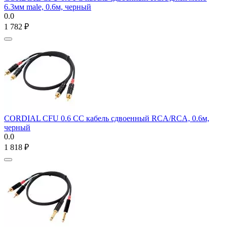
6.3мм male, 0.6м, черный
0.0
1 782
₽
CORDIAL CFU 0.6 CC кабель сдвоенный RCA/RCA, 0.6м,
черный
0.0
1 818
₽