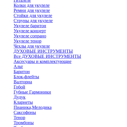
Гиталеле
Колки для укулеле
Ремни для укулеле
Стойки для укулеле
Струны для укулеле
Укулеле баритон
Укулеле концерт
Укулеле сопрано
Укулеле тенор
Чехлы для укулеле
ДУХОВЫЕ ИНСТРУМЕНТЫ
Все ДУХОВЫЕ ИНСТРУМЕНТЫ
Аксесуары и комплектующие
Альт
Баритон
Блок-флейты
Валторна
Гобой
Губные Гармоники
Дудук
Кларнеты
Пианика,Мелодика
Саксофоны
Тенор
Тромбоны