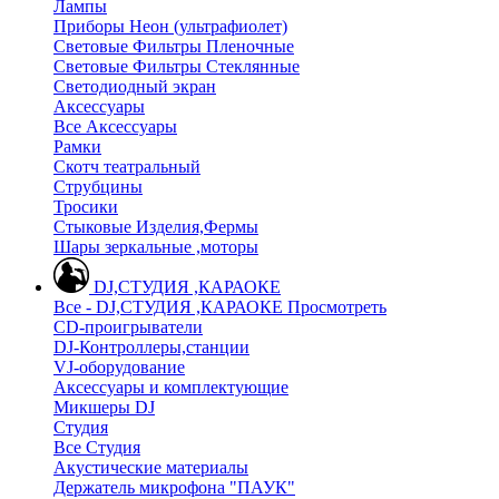
Лампы
Приборы Неон (ультрафиолет)
Световые Фильтры Пленочные
Световые Фильтры Стеклянные
Светодиодный экран
Аксессуары
Все Аксессуары
Рамки
Скотч театральный
Струбцины
Тросики
Стыковые Изделия,Фермы
Шары зеркальные ,моторы
DJ,СТУДИЯ ,КАРАОКЕ
Все - DJ,СТУДИЯ ,КАРАОКЕ
Просмотреть
CD-проигрыватели
DJ-Контроллеры,станции
VJ-оборудование
Аксессуары и комплектующие
Микшеры DJ
Студия
Все Студия
Акустические материалы
Держатель микрофона "ПАУК"