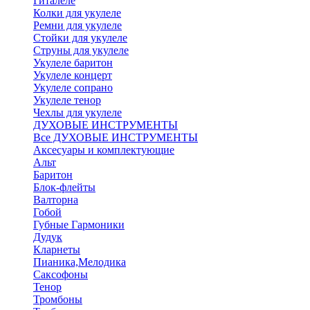
Гиталеле
Колки для укулеле
Ремни для укулеле
Стойки для укулеле
Струны для укулеле
Укулеле баритон
Укулеле концерт
Укулеле сопрано
Укулеле тенор
Чехлы для укулеле
ДУХОВЫЕ ИНСТРУМЕНТЫ
Все ДУХОВЫЕ ИНСТРУМЕНТЫ
Аксесуары и комплектующие
Альт
Баритон
Блок-флейты
Валторна
Гобой
Губные Гармоники
Дудук
Кларнеты
Пианика,Мелодика
Саксофоны
Тенор
Тромбоны