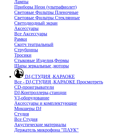
Лампы
Приборы Неон (ультрафиолет)
Световые Фильтры Пленочные
Световые Фильтры Стеклянные
Светодиодный экран
Аксессуары
Все Аксессуары
Рамки
Скотч театральный
Струбцины
Тросики
Стыковые Изделия,Фермы
Шары зеркальные ,моторы
DJ,СТУДИЯ ,КАРАОКЕ
Все - DJ,СТУДИЯ ,КАРАОКЕ
Просмотреть
CD-проигрыватели
DJ-Контроллеры,станции
VJ-оборудование
Аксессуары и комплектующие
Микшеры DJ
Студия
Все Студия
Акустические материалы
Держатель микрофона "ПАУК"