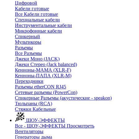
Цифровой
Кабели готовые
Все Кабели готовые
Cпециальные кабели
Инструментальные кабели
Микрофонные кабели
Спикерный
Мультикоры
Разъемы
Все Разъемы
Джеки Моно (JACK)
Джеки Стерео (Jack balanced)
Кенноны-МАМА (XLR-F)
Кенноны-ПАПА (XLR-M)
Переходники
Разъемы etherCON RJ45
Сетевые разъемы (PowerCon)
Спикерные Разъемы (акустические - speakon)
Тюльпаны (RCA)
Стяжки Кабельные
ШОУ-ЭФФЕКТЫ
Все - ШОУ-ЭФФЕКТЫ
Просмотреть
Вентиляторы
Генераторы дыма