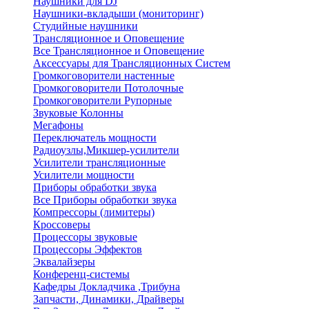
Наушники для DJ
Наушники-вкладыши (мониторинг)
Студийные наушники
Трансляционное и Оповещение
Все Трансляционное и Оповещение
Аксессуары для Трансляционных Систем
Громкоговорители настенные
Громкоговорители Потолочные
Громкоговорители Рупорные
Звуковые Колонны
Мегафоны
Переключатель мощности
Радиоузлы,Микшер-усилители
Усилители трансляционные
Усилители мощности
Приборы обработки звука
Все Приборы обработки звука
Компрессоры (лимитеры)
Кроссоверы
Процессоры звуковые
Процессоры Эффектов
Эквалайзеры
Конференц-системы
Кафедры Докладчика ,Трибуна
Запчасти, Динамики, Драйверы