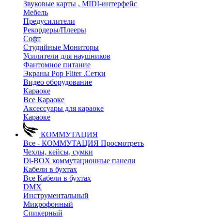
Звуковые карты , MIDI-интерфейс
Мебель
Предусилители
Рекордеры/Плееры
Софт
Студийные Мониторы
Усилители для наушников
Фантомное питание
Экраны Pop Fliter .Сетки
Видео оборудование
Караоке
Все Караоке
Аксессуары для караоке
Караоке
КОММУТАЦИЯ
Все - КОММУТАЦИЯ
Просмотреть
Чехлы, кейсы, сумки
Di-BOX коммутационные панели
Кабели в бухтах
Все Кабели в бухтах
DMX
Инструментальный
Микрофонный
Спикерный