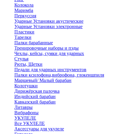
Колокола
Маримба
Перкуссия
Ударные Установки акустические
Ударные Установки электронные
Пластики
Тарелки
Палки барабанные
Тренировочные наборы и пэды
Чехлы, кейсы, сумки для ударных
Стулья
Рюты, Щетки
Педали для ударных инструментов
Палки ксилофона,виброфона, глокеншпиля
Маршевый/ Малый барабан
Колотушки
Дирижёрская палочка
Индийский барабан
Кавказский барабан
Литавры
Вибрафоны
УКУЛЕЛЕ
Все УКУЛЕЛЕ
Аксессуары для укулеле