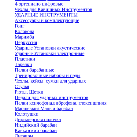
Фортепиано цифровые
Чехлы для Кавишных Инструментов
УДАРНЫЕ ИНСТРУМЕНТЫ
Аксессуары и комплектующие
Гонг
Колокола
Маримба
Перкуссия
Ударные Установки акустические
Ударные Установки электронные
Пластики
Тарелки
Палки барабанные
Тренировочные наборы и пэды
Чехлы, кейсы, сумки для ударных
Стулья
Рюты, Щетки
Педали для ударных инструментов
Палки ксилофона,виброфона, глокеншпиля
Маршевый/ Малый барабан
Колотушки
Дирижёрская палочка
Индийский барабан
Кавказский барабан
Литавры