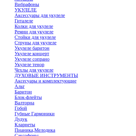
Вибрафоны
УКУЛЕЛЕ
Аксессуары для укулеле
Гиталеле
Колки для укулеле
Ремни для укулеле
Стойки для укулеле
Струны для укулеле
Укулеле баритон
Укулеле концерт
Укулеле сопрано
Укулеле тенор
Чехлы для укулеле
ДУХОВЫЕ ИНСТРУМЕНТЫ
Аксесуары и комплектующие
Альт
Баритон
Блок-флейты
Валторна
Гобой
Губные Гармоники
Дудук
Кларнеты
Пианика,Мелодика
Саксофоны