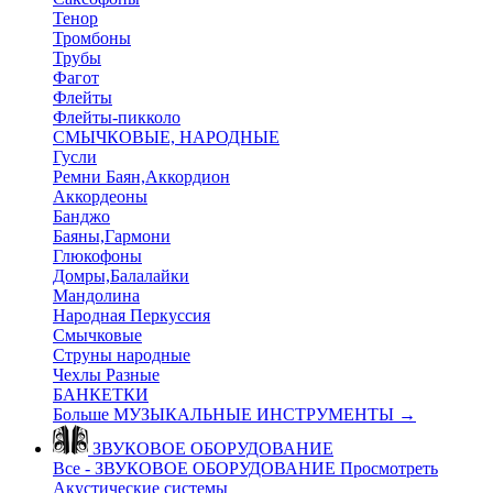
Тенор
Тромбоны
Трубы
Фагот
Флейты
Флейты-пикколо
СМЫЧКОВЫЕ, НАРОДНЫЕ
Гусли
Ремни Баян,Аккордион
Аккордеоны
Банджо
Баяны,Гармони
Глюкофоны
Домры,Балалайки
Мандолина
Народная Перкуссия
Смычковые
Струны народные
Чехлы Разные
БАНКЕТКИ
Больше МУЗЫКАЛЬНЫЕ ИНСТРУМЕНТЫ
→
ЗВУКОВОЕ ОБОРУДОВАНИЕ
Все - ЗВУКОВОЕ ОБОРУДОВАНИЕ
Просмотреть
Акустические системы