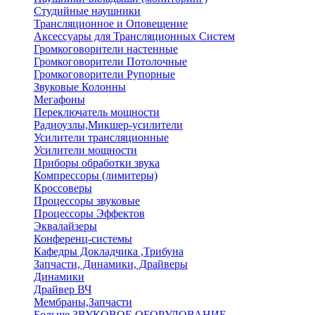
Студийные наушники
Трансляционное и Оповещение
Аксессуары для Трансляционных Систем
Громкоговорители настенные
Громкоговорители Потолочные
Громкоговорители Рупорные
Звуковые Колонны
Мегафоны
Переключатель мощности
Радиоузлы,Микшер-усилители
Усилители трансляционные
Усилители мощности
Приборы обработки звука
Компрессоры (лимитеры)
Кроссоверы
Процессоры звуковые
Процессоры Эффектов
Эквалайзеры
Конференц-системы
Кафедры Докладчика ,Трибуна
Запчасти, Динамики, Драйверы
Динамики
Драйвер ВЧ
Мембраны,Запчасти
Больше ЗВУКОВОЕ ОБОРУДОВАНИЕ
→