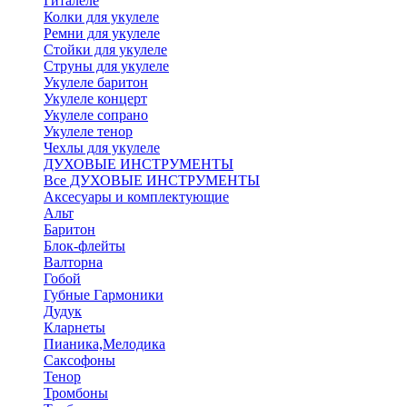
Гиталеле
Колки для укулеле
Ремни для укулеле
Стойки для укулеле
Струны для укулеле
Укулеле баритон
Укулеле концерт
Укулеле сопрано
Укулеле тенор
Чехлы для укулеле
ДУХОВЫЕ ИНСТРУМЕНТЫ
Все ДУХОВЫЕ ИНСТРУМЕНТЫ
Аксесуары и комплектующие
Альт
Баритон
Блок-флейты
Валторна
Гобой
Губные Гармоники
Дудук
Кларнеты
Пианика,Мелодика
Саксофоны
Тенор
Тромбоны