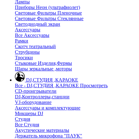
Лампы
Приборы Неон (ультрафиолет)
Световые Фильтры Пленочные
Световые Фильтры Стеклянные
Светодиодный экран
Аксессуары
Все Аксессуары
Рамки
Скотч театральный
Струбцины
Тросики
Стыковые Изделия,Фермы
Шары зеркальные ,моторы
DJ,СТУДИЯ ,КАРАОКЕ
Все - DJ,СТУДИЯ ,КАРАОКЕ
Просмотреть
CD-проигрыватели
DJ-Контроллеры,станции
VJ-оборудование
Аксессуары и комплектующие
Микшеры DJ
Студия
Все Студия
Акустические материалы
Держатель микрофона "ПАУК"