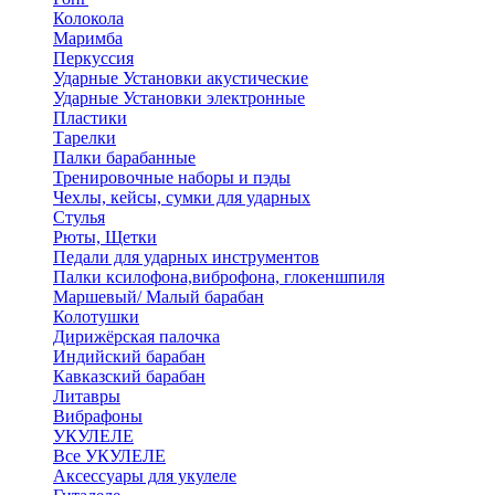
Колокола
Маримба
Перкуссия
Ударные Установки акустические
Ударные Установки электронные
Пластики
Тарелки
Палки барабанные
Тренировочные наборы и пэды
Чехлы, кейсы, сумки для ударных
Стулья
Рюты, Щетки
Педали для ударных инструментов
Палки ксилофона,виброфона, глокеншпиля
Маршевый/ Малый барабан
Колотушки
Дирижёрская палочка
Индийский барабан
Кавказский барабан
Литавры
Вибрафоны
УКУЛЕЛЕ
Все УКУЛЕЛЕ
Аксессуары для укулеле