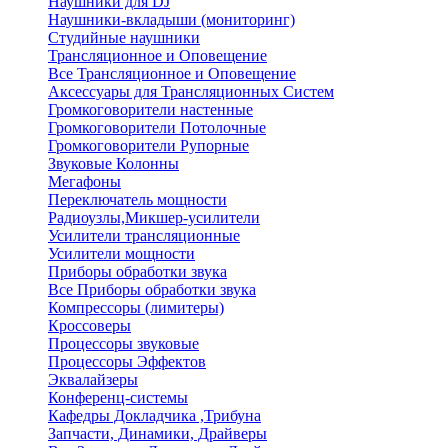
Наушники для DJ
Наушники-вкладыши (мониторинг)
Студийные наушники
Трансляционное и Оповещение
Все Трансляционное и Оповещение
Аксессуары для Трансляционных Систем
Громкоговорители настенные
Громкоговорители Потолочные
Громкоговорители Рупорные
Звуковые Колонны
Мегафоны
Переключатель мощности
Радиоузлы,Микшер-усилители
Усилители трансляционные
Усилители мощности
Приборы обработки звука
Все Приборы обработки звука
Компрессоры (лимитеры)
Кроссоверы
Процессоры звуковые
Процессоры Эффектов
Эквалайзеры
Конференц-системы
Кафедры Докладчика ,Трибуна
Запчасти, Динамики, Драйверы