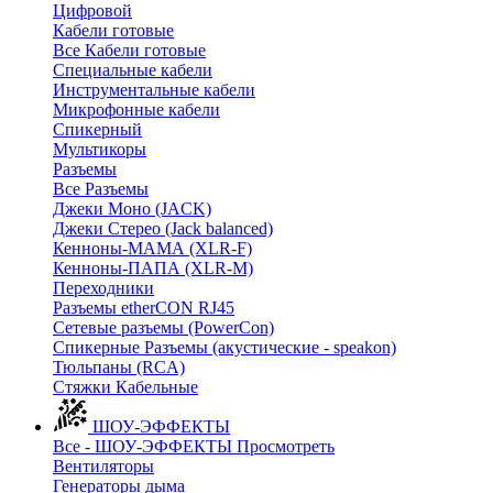
Цифровой
Кабели готовые
Все Кабели готовые
Cпециальные кабели
Инструментальные кабели
Микрофонные кабели
Спикерный
Мультикоры
Разъемы
Все Разъемы
Джеки Моно (JACK)
Джеки Стерео (Jack balanced)
Кенноны-МАМА (XLR-F)
Кенноны-ПАПА (XLR-M)
Переходники
Разъемы etherCON RJ45
Сетевые разъемы (PowerCon)
Спикерные Разъемы (акустические - speakon)
Тюльпаны (RCA)
Стяжки Кабельные
ШОУ-ЭФФЕКТЫ
Все - ШОУ-ЭФФЕКТЫ
Просмотреть
Вентиляторы
Генераторы дыма