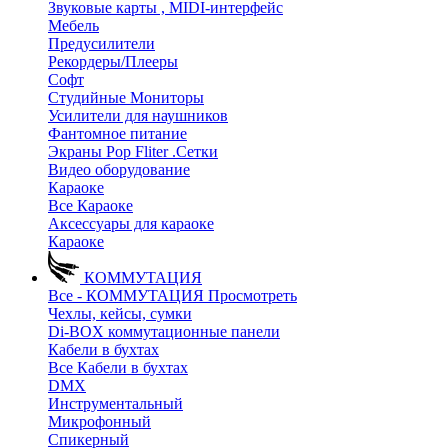
Звуковые карты , MIDI-интерфейс
Мебель
Предусилители
Рекордеры/Плееры
Софт
Студийные Мониторы
Усилители для наушников
Фантомное питание
Экраны Pop Fliter .Сетки
Видео оборудование
Караоке
Все Караоке
Аксессуары для караоке
Караоке
КОММУТАЦИЯ
Все - КОММУТАЦИЯ
Просмотреть
Чехлы, кейсы, сумки
Di-BOX коммутационные панели
Кабели в бухтах
Все Кабели в бухтах
DMX
Инструментальный
Микрофонный
Спикерный