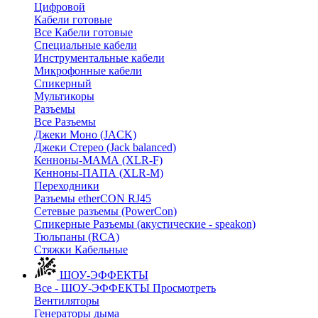
Цифровой
Кабели готовые
Все Кабели готовые
Cпециальные кабели
Инструментальные кабели
Микрофонные кабели
Спикерный
Мультикоры
Разъемы
Все Разъемы
Джеки Моно (JACK)
Джеки Стерео (Jack balanced)
Кенноны-МАМА (XLR-F)
Кенноны-ПАПА (XLR-M)
Переходники
Разъемы etherCON RJ45
Сетевые разъемы (PowerCon)
Спикерные Разъемы (акустические - speakon)
Тюльпаны (RCA)
Стяжки Кабельные
ШОУ-ЭФФЕКТЫ
Все - ШОУ-ЭФФЕКТЫ
Просмотреть
Вентиляторы
Генераторы дыма