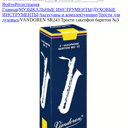
Войти
Регистрация
Главная
/
МУЗЫКАЛЬНЫЕ ИНСТРУМЕНТЫ
/
ДУХОВЫЕ
ИНСТРУМЕНТЫ
/
Аксесуары и комплектующие
/
Трости для
духовых
/
VANDOREN SR243 Трости саксофон баритон №3