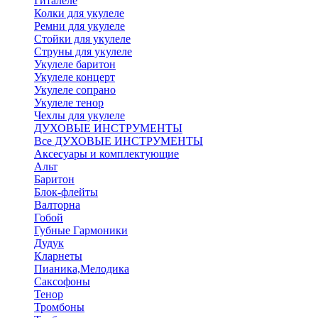
Гиталеле
Колки для укулеле
Ремни для укулеле
Стойки для укулеле
Струны для укулеле
Укулеле баритон
Укулеле концерт
Укулеле сопрано
Укулеле тенор
Чехлы для укулеле
ДУХОВЫЕ ИНСТРУМЕНТЫ
Все ДУХОВЫЕ ИНСТРУМЕНТЫ
Аксесуары и комплектующие
Альт
Баритон
Блок-флейты
Валторна
Гобой
Губные Гармоники
Дудук
Кларнеты
Пианика,Мелодика
Саксофоны
Тенор
Тромбоны