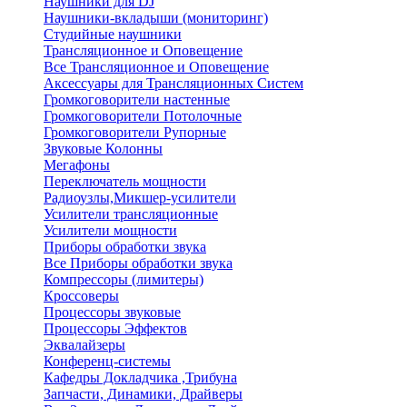
Наушники для DJ
Наушники-вкладыши (мониторинг)
Студийные наушники
Трансляционное и Оповещение
Все Трансляционное и Оповещение
Аксессуары для Трансляционных Систем
Громкоговорители настенные
Громкоговорители Потолочные
Громкоговорители Рупорные
Звуковые Колонны
Мегафоны
Переключатель мощности
Радиоузлы,Микшер-усилители
Усилители трансляционные
Усилители мощности
Приборы обработки звука
Все Приборы обработки звука
Компрессоры (лимитеры)
Кроссоверы
Процессоры звуковые
Процессоры Эффектов
Эквалайзеры
Конференц-системы
Кафедры Докладчика ,Трибуна
Запчасти, Динамики, Драйверы