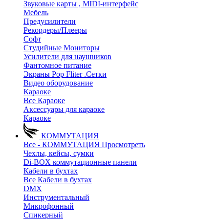
Звуковые карты , MIDI-интерфейс
Мебель
Предусилители
Рекордеры/Плееры
Софт
Студийные Мониторы
Усилители для наушников
Фантомное питание
Экраны Pop Fliter .Сетки
Видео оборудование
Караоке
Все Караоке
Аксессуары для караоке
Караоке
КОММУТАЦИЯ
Все - КОММУТАЦИЯ
Просмотреть
Чехлы, кейсы, сумки
Di-BOX коммутационные панели
Кабели в бухтах
Все Кабели в бухтах
DMX
Инструментальный
Микрофонный
Спикерный