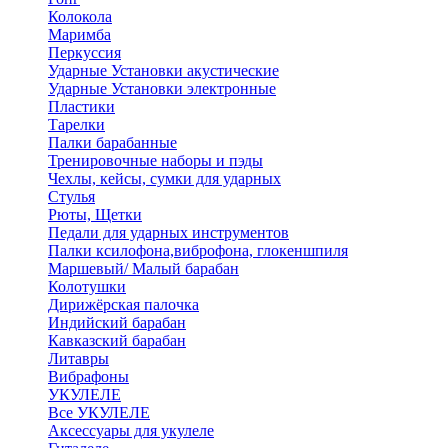
Колокола
Маримба
Перкуссия
Ударные Установки акустические
Ударные Установки электронные
Пластики
Тарелки
Палки барабанные
Тренировочные наборы и пэды
Чехлы, кейсы, сумки для ударных
Стулья
Рюты, Щетки
Педали для ударных инструментов
Палки ксилофона,виброфона, глокеншпиля
Маршевый/ Малый барабан
Колотушки
Дирижёрская палочка
Индийский барабан
Кавказский барабан
Литавры
Вибрафоны
УКУЛЕЛЕ
Все УКУЛЕЛЕ
Аксессуары для укулеле