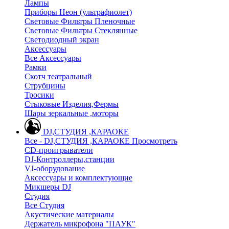
Лампы
Приборы Неон (ультрафиолет)
Световые Фильтры Пленочные
Световые Фильтры Стеклянные
Светодиодный экран
Аксессуары
Все Аксессуары
Рамки
Скотч театральный
Струбцины
Тросики
Стыковые Изделия,Фермы
Шары зеркальные ,моторы
DJ,СТУДИЯ ,КАРАОКЕ
Все - DJ,СТУДИЯ ,КАРАОКЕ
Просмотреть
CD-проигрыватели
DJ-Контроллеры,станции
VJ-оборудование
Аксессуары и комплектующие
Микшеры DJ
Студия
Все Студия
Акустические материалы
Держатель микрофона "ПАУК"