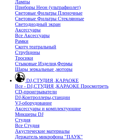
Лампы
Приборы Неон (ультрафиолет)
Световые Фильтры Пленочные
Световые Фильтры Стеклянные
Светодиодный экран
Аксессуары
Все Аксессуары
Рамки
Скотч театральный
Струбцины
Тросики
Стыковые Изделия,Фермы
Шары зеркальные ,моторы
DJ,СТУДИЯ ,КАРАОКЕ
Все - DJ,СТУДИЯ ,КАРАОКЕ
Просмотреть
CD-проигрыватели
DJ-Контроллеры,станции
VJ-оборудование
Аксессуары и комплектующие
Микшеры DJ
Студия
Все Студия
Акустические материалы
Держатель микрофона "ПАУК"