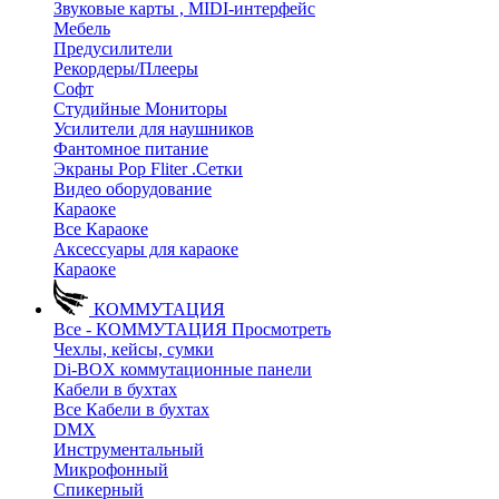
Звуковые карты , MIDI-интерфейс
Мебель
Предусилители
Рекордеры/Плееры
Софт
Студийные Мониторы
Усилители для наушников
Фантомное питание
Экраны Pop Fliter .Сетки
Видео оборудование
Караоке
Все Караоке
Аксессуары для караоке
Караоке
КОММУТАЦИЯ
Все - КОММУТАЦИЯ
Просмотреть
Чехлы, кейсы, сумки
Di-BOX коммутационные панели
Кабели в бухтах
Все Кабели в бухтах
DMX
Инструментальный
Микрофонный
Спикерный