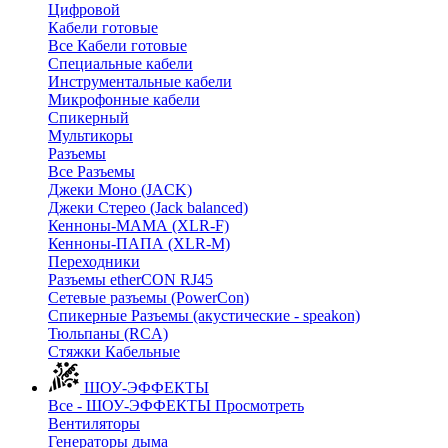
Цифровой
Кабели готовые
Все Кабели готовые
Cпециальные кабели
Инструментальные кабели
Микрофонные кабели
Спикерный
Мультикоры
Разъемы
Все Разъемы
Джеки Моно (JACK)
Джеки Стерео (Jack balanced)
Кенноны-МАМА (XLR-F)
Кенноны-ПАПА (XLR-M)
Переходники
Разъемы etherCON RJ45
Сетевые разъемы (PowerCon)
Спикерные Разъемы (акустические - speakon)
Тюльпаны (RCA)
Стяжки Кабельные
ШОУ-ЭФФЕКТЫ
Все - ШОУ-ЭФФЕКТЫ
Просмотреть
Вентиляторы
Генераторы дыма