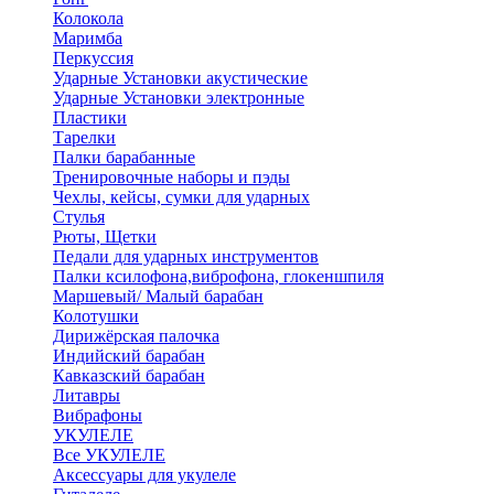
Колокола
Маримба
Перкуссия
Ударные Установки акустические
Ударные Установки электронные
Пластики
Тарелки
Палки барабанные
Тренировочные наборы и пэды
Чехлы, кейсы, сумки для ударных
Стулья
Рюты, Щетки
Педали для ударных инструментов
Палки ксилофона,виброфона, глокеншпиля
Маршевый/ Малый барабан
Колотушки
Дирижёрская палочка
Индийский барабан
Кавказский барабан
Литавры
Вибрафоны
УКУЛЕЛЕ
Все УКУЛЕЛЕ
Аксессуары для укулеле