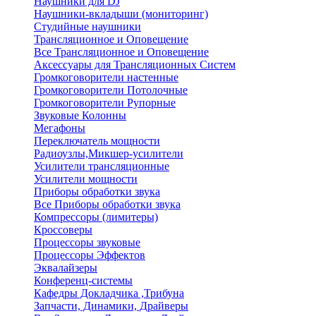
Наушники для DJ
Наушники-вкладыши (мониторинг)
Студийные наушники
Трансляционное и Оповещение
Все Трансляционное и Оповещение
Аксессуары для Трансляционных Систем
Громкоговорители настенные
Громкоговорители Потолочные
Громкоговорители Рупорные
Звуковые Колонны
Мегафоны
Переключатель мощности
Радиоузлы,Микшер-усилители
Усилители трансляционные
Усилители мощности
Приборы обработки звука
Все Приборы обработки звука
Компрессоры (лимитеры)
Кроссоверы
Процессоры звуковые
Процессоры Эффектов
Эквалайзеры
Конференц-системы
Кафедры Докладчика ,Трибуна
Запчасти, Динамики, Драйверы