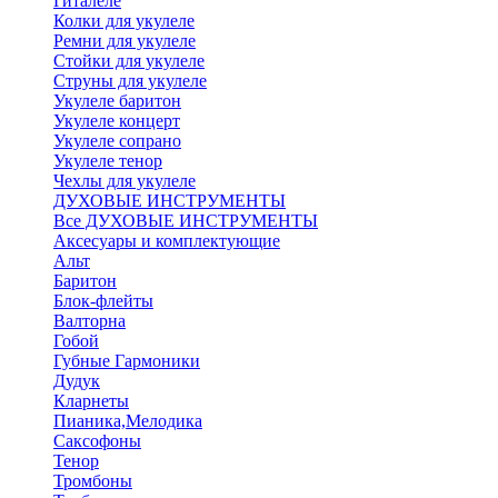
Гиталеле
Колки для укулеле
Ремни для укулеле
Стойки для укулеле
Струны для укулеле
Укулеле баритон
Укулеле концерт
Укулеле сопрано
Укулеле тенор
Чехлы для укулеле
ДУХОВЫЕ ИНСТРУМЕНТЫ
Все ДУХОВЫЕ ИНСТРУМЕНТЫ
Аксесуары и комплектующие
Альт
Баритон
Блок-флейты
Валторна
Гобой
Губные Гармоники
Дудук
Кларнеты
Пианика,Мелодика
Саксофоны
Тенор
Тромбоны