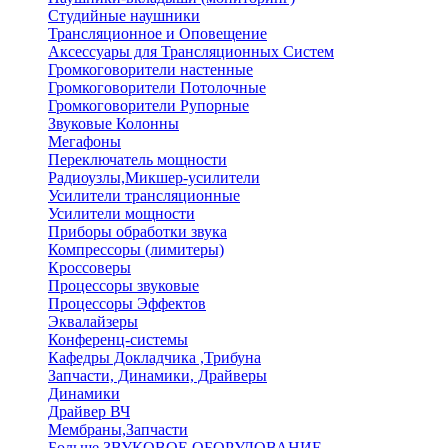
Студийные наушники
Трансляционное и Оповещение
Аксессуары для Трансляционных Систем
Громкоговорители настенные
Громкоговорители Потолочные
Громкоговорители Рупорные
Звуковые Колонны
Мегафоны
Переключатель мощности
Радиоузлы,Микшер-усилители
Усилители трансляционные
Усилители мощности
Приборы обработки звука
Компрессоры (лимитеры)
Кроссоверы
Процессоры звуковые
Процессоры Эффектов
Эквалайзеры
Конференц-системы
Кафедры Докладчика ,Трибуна
Запчасти, Динамики, Драйверы
Динамики
Драйвер ВЧ
Мембраны,Запчасти
Больше ЗВУКОВОЕ ОБОРУДОВАНИЕ
→