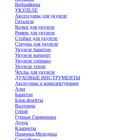
Вибрафоны
УКУЛЕЛЕ
Аксессуары для укулеле
Гиталеле
Колки для укулеле
Ремни для укулеле
Стойки для укулеле
Струны для укулеле
Укулеле баритон
Укулеле концерт
Укулеле сопрано
Укулеле тенор
Чехлы для укулеле
ДУХОВЫЕ ИНСТРУМЕНТЫ
Аксесуары и комплектующие
Альт
Баритон
Блок-флейты
Валторна
Гобой
Губные Гармоники
Дудук
Кларнеты
Пианика,Мелодика
Саксофоны