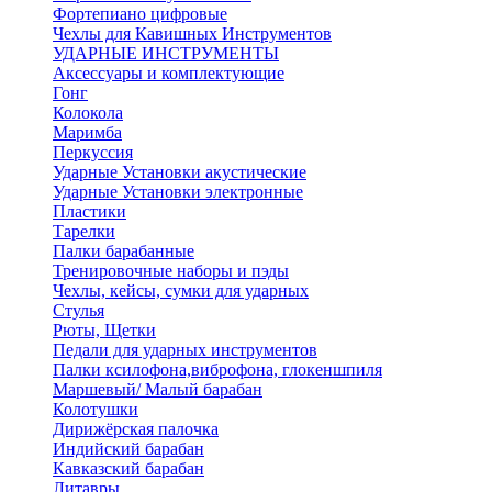
Фортепиано цифровые
Чехлы для Кавишных Инструментов
УДАРНЫЕ ИНСТРУМЕНТЫ
Аксессуары и комплектующие
Гонг
Колокола
Маримба
Перкуссия
Ударные Установки акустические
Ударные Установки электронные
Пластики
Тарелки
Палки барабанные
Тренировочные наборы и пэды
Чехлы, кейсы, сумки для ударных
Стулья
Рюты, Щетки
Педали для ударных инструментов
Палки ксилофона,виброфона, глокеншпиля
Маршевый/ Малый барабан
Колотушки
Дирижёрская палочка
Индийский барабан
Кавказский барабан
Литавры