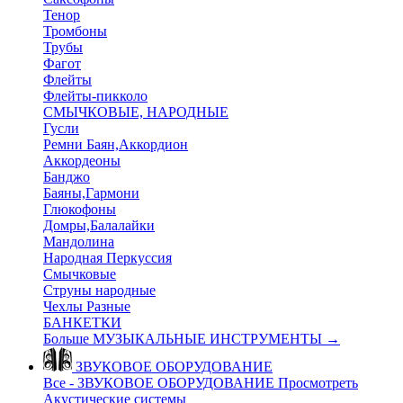
Тенор
Тромбоны
Трубы
Фагот
Флейты
Флейты-пикколо
СМЫЧКОВЫЕ, НАРОДНЫЕ
Гусли
Ремни Баян,Аккордион
Аккордеоны
Банджо
Баяны,Гармони
Глюкофоны
Домры,Балалайки
Мандолина
Народная Перкуссия
Смычковые
Струны народные
Чехлы Разные
БАНКЕТКИ
Больше МУЗЫКАЛЬНЫЕ ИНСТРУМЕНТЫ
→
ЗВУКОВОЕ ОБОРУДОВАНИЕ
Все - ЗВУКОВОЕ ОБОРУДОВАНИЕ
Просмотреть
Акустические системы