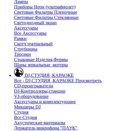
Лампы
Приборы Неон (ультрафиолет)
Световые Фильтры Пленочные
Световые Фильтры Стеклянные
Светодиодный экран
Аксессуары
Все Аксессуары
Рамки
Скотч театральный
Струбцины
Тросики
Стыковые Изделия,Фермы
Шары зеркальные ,моторы
DJ,СТУДИЯ ,КАРАОКЕ
Все - DJ,СТУДИЯ ,КАРАОКЕ
Просмотреть
CD-проигрыватели
DJ-Контроллеры,станции
VJ-оборудование
Аксессуары и комплектующие
Микшеры DJ
Студия
Все Студия
Акустические материалы
Держатель микрофона "ПАУК"