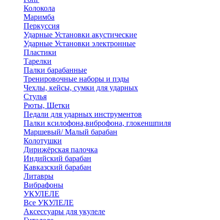
Колокола
Маримба
Перкуссия
Ударные Установки акустические
Ударные Установки электронные
Пластики
Тарелки
Палки барабанные
Тренировочные наборы и пэды
Чехлы, кейсы, сумки для ударных
Стулья
Рюты, Щетки
Педали для ударных инструментов
Палки ксилофона,виброфона, глокеншпиля
Маршевый/ Малый барабан
Колотушки
Дирижёрская палочка
Индийский барабан
Кавказский барабан
Литавры
Вибрафоны
УКУЛЕЛЕ
Все УКУЛЕЛЕ
Аксессуары для укулеле