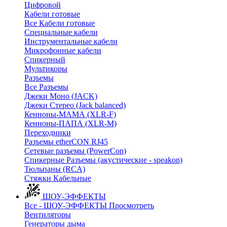
Цифровой
Кабели готовые
Все Кабели готовые
Cпециальные кабели
Инструментальные кабели
Микрофонные кабели
Спикерный
Мультикоры
Разъемы
Все Разъемы
Джеки Моно (JACK)
Джеки Стерео (Jack balanced)
Кенноны-МАМА (XLR-F)
Кенноны-ПАПА (XLR-M)
Переходники
Разъемы etherCON RJ45
Сетевые разъемы (PowerCon)
Спикерные Разъемы (акустические - speakon)
Тюльпаны (RCA)
Стяжки Кабельные
ШОУ-ЭФФЕКТЫ
Все - ШОУ-ЭФФЕКТЫ
Просмотреть
Вентиляторы
Генераторы дыма