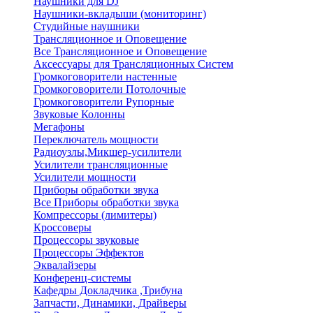
Наушники для DJ
Наушники-вкладыши (мониторинг)
Студийные наушники
Трансляционное и Оповещение
Все Трансляционное и Оповещение
Аксессуары для Трансляционных Систем
Громкоговорители настенные
Громкоговорители Потолочные
Громкоговорители Рупорные
Звуковые Колонны
Мегафоны
Переключатель мощности
Радиоузлы,Микшер-усилители
Усилители трансляционные
Усилители мощности
Приборы обработки звука
Все Приборы обработки звука
Компрессоры (лимитеры)
Кроссоверы
Процессоры звуковые
Процессоры Эффектов
Эквалайзеры
Конференц-системы
Кафедры Докладчика ,Трибуна
Запчасти, Динамики, Драйверы