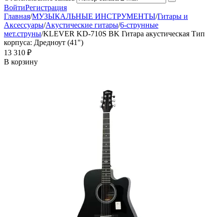
Войти
Регистрация
Главная
/
МУЗЫКАЛЬНЫЕ ИНСТРУМЕНТЫ
/
Гитары и
Аксессуары
/
Акустические гитары
/
6-струнные
мет.струны
/
KLEVER KD-710S BK Гитара акустическая Тип
корпуса: Дредноут (41")
13 310
₽
В корзину