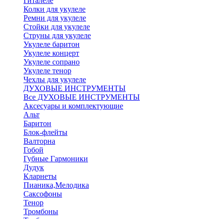
Гиталеле
Колки для укулеле
Ремни для укулеле
Стойки для укулеле
Струны для укулеле
Укулеле баритон
Укулеле концерт
Укулеле сопрано
Укулеле тенор
Чехлы для укулеле
ДУХОВЫЕ ИНСТРУМЕНТЫ
Все ДУХОВЫЕ ИНСТРУМЕНТЫ
Аксесуары и комплектующие
Альт
Баритон
Блок-флейты
Валторна
Гобой
Губные Гармоники
Дудук
Кларнеты
Пианика,Мелодика
Саксофоны
Тенор
Тромбоны