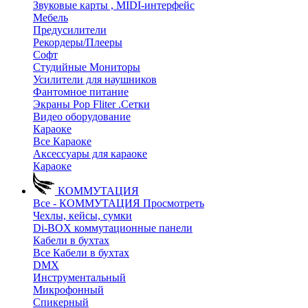
Звуковые карты , MIDI-интерфейс
Мебель
Предусилители
Рекордеры/Плееры
Софт
Студийные Мониторы
Усилители для наушников
Фантомное питание
Экраны Pop Fliter .Сетки
Видео оборудование
Караоке
Все Караоке
Аксессуары для караоке
Караоке
КОММУТАЦИЯ
Все - КОММУТАЦИЯ
Просмотреть
Чехлы, кейсы, сумки
Di-BOX коммутационные панели
Кабели в бухтах
Все Кабели в бухтах
DMX
Инструментальный
Микрофонный
Спикерный