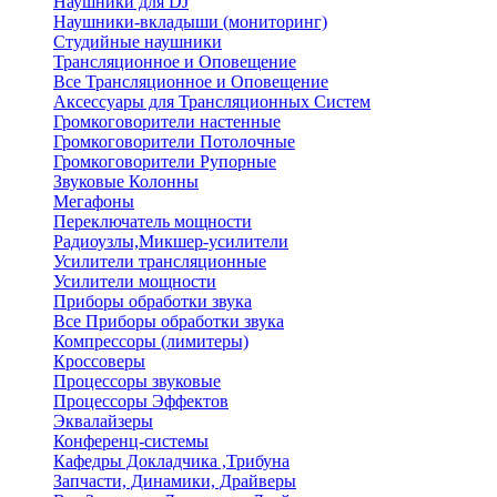
Наушники для DJ
Наушники-вкладыши (мониторинг)
Студийные наушники
Трансляционное и Оповещение
Все Трансляционное и Оповещение
Аксессуары для Трансляционных Систем
Громкоговорители настенные
Громкоговорители Потолочные
Громкоговорители Рупорные
Звуковые Колонны
Мегафоны
Переключатель мощности
Радиоузлы,Микшер-усилители
Усилители трансляционные
Усилители мощности
Приборы обработки звука
Все Приборы обработки звука
Компрессоры (лимитеры)
Кроссоверы
Процессоры звуковые
Процессоры Эффектов
Эквалайзеры
Конференц-системы
Кафедры Докладчика ,Трибуна
Запчасти, Динамики, Драйверы