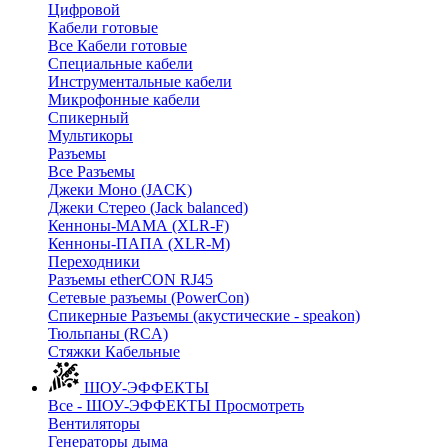
Цифровой
Кабели готовые
Все Кабели готовые
Cпециальные кабели
Инструментальные кабели
Микрофонные кабели
Спикерный
Мультикоры
Разъемы
Все Разъемы
Джеки Моно (JACK)
Джеки Стерео (Jack balanced)
Кенноны-МАМА (XLR-F)
Кенноны-ПАПА (XLR-M)
Переходники
Разъемы etherCON RJ45
Сетевые разъемы (PowerCon)
Спикерные Разъемы (акустические - speakon)
Тюльпаны (RCA)
Стяжки Кабельные
ШОУ-ЭФФЕКТЫ
Все - ШОУ-ЭФФЕКТЫ
Просмотреть
Вентиляторы
Генераторы дыма