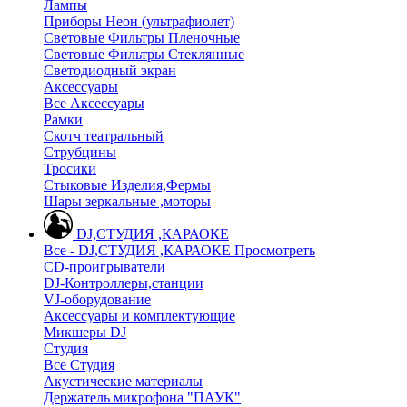
Лампы
Приборы Неон (ультрафиолет)
Световые Фильтры Пленочные
Световые Фильтры Стеклянные
Светодиодный экран
Аксессуары
Все Аксессуары
Рамки
Скотч театральный
Струбцины
Тросики
Стыковые Изделия,Фермы
Шары зеркальные ,моторы
DJ,СТУДИЯ ,КАРАОКЕ
Все - DJ,СТУДИЯ ,КАРАОКЕ
Просмотреть
CD-проигрыватели
DJ-Контроллеры,станции
VJ-оборудование
Аксессуары и комплектующие
Микшеры DJ
Студия
Все Студия
Акустические материалы
Держатель микрофона "ПАУК"