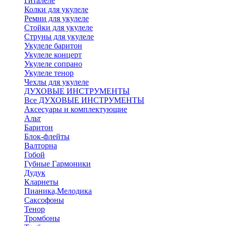
Гиталеле
Колки для укулеле
Ремни для укулеле
Стойки для укулеле
Струны для укулеле
Укулеле баритон
Укулеле концерт
Укулеле сопрано
Укулеле тенор
Чехлы для укулеле
ДУХОВЫЕ ИНСТРУМЕНТЫ
Все ДУХОВЫЕ ИНСТРУМЕНТЫ
Аксесуары и комплектующие
Альт
Баритон
Блок-флейты
Валторна
Гобой
Губные Гармоники
Дудук
Кларнеты
Пианика,Мелодика
Саксофоны
Тенор
Тромбоны