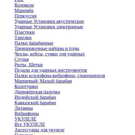
Колокола
Маримба
Перкуссия
Ударные Установки акустические
Ударные Установки электронные
Пластики
Тарелки
Палки барабанные
Тренировочные наборы и пэды
Чехлы, кейсы, сумки для ударных
Стулья
Рюты, Щетки
Педали для ударных инструментов
Палки ксилофона,виброфона, глокеншпиля
Маршевый/ Малый барабан
Колотушки
Дирижёрская палочка
Индийский барабан
Кавказский барабан
Литавры
Вибрафоны
УКУЛЕЛЕ
Все УКУЛЕЛЕ
Аксессуары для укулеле