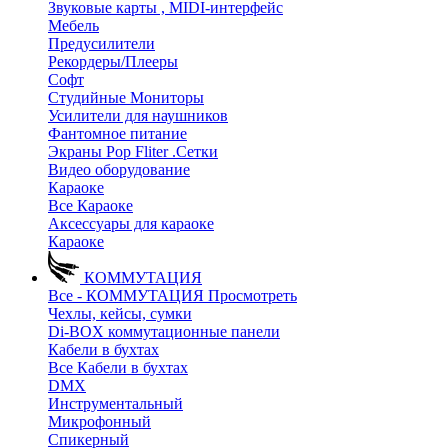
Звуковые карты , MIDI-интерфейс
Мебель
Предусилители
Рекордеры/Плееры
Софт
Студийные Мониторы
Усилители для наушников
Фантомное питание
Экраны Pop Fliter .Сетки
Видео оборудование
Караоке
Все Караоке
Аксессуары для караоке
Караоке
КОММУТАЦИЯ
Все - КОММУТАЦИЯ
Просмотреть
Чехлы, кейсы, сумки
Di-BOX коммутационные панели
Кабели в бухтах
Все Кабели в бухтах
DMX
Инструментальный
Микрофонный
Спикерный