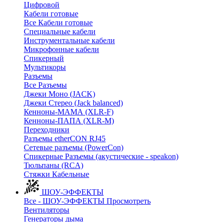
Цифровой
Кабели готовые
Все Кабели готовые
Cпециальные кабели
Инструментальные кабели
Микрофонные кабели
Спикерный
Мультикоры
Разъемы
Все Разъемы
Джеки Моно (JACK)
Джеки Стерео (Jack balanced)
Кенноны-МАМА (XLR-F)
Кенноны-ПАПА (XLR-M)
Переходники
Разъемы etherCON RJ45
Сетевые разъемы (PowerCon)
Спикерные Разъемы (акустические - speakon)
Тюльпаны (RCA)
Стяжки Кабельные
ШОУ-ЭФФЕКТЫ
Все - ШОУ-ЭФФЕКТЫ
Просмотреть
Вентиляторы
Генераторы дыма