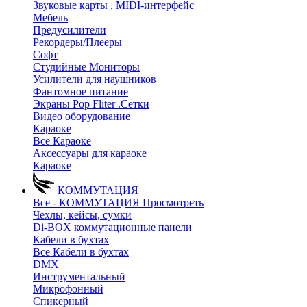
Звуковые карты , MIDI-интерфейс
Мебель
Предусилители
Рекордеры/Плееры
Софт
Студийные Мониторы
Усилители для наушников
Фантомное питание
Экраны Pop Fliter .Сетки
Видео оборудование
Караоке
Все Караоке
Аксессуары для караоке
Караоке
КОММУТАЦИЯ
Все - КОММУТАЦИЯ
Просмотреть
Чехлы, кейсы, сумки
Di-BOX коммутационные панели
Кабели в бухтах
Все Кабели в бухтах
DMX
Инструментальный
Микрофонный
Спикерный