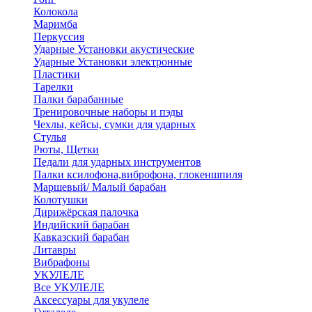
Колокола
Маримба
Перкуссия
Ударные Установки акустические
Ударные Установки электронные
Пластики
Тарелки
Палки барабанные
Тренировочные наборы и пэды
Чехлы, кейсы, сумки для ударных
Стулья
Рюты, Щетки
Педали для ударных инструментов
Палки ксилофона,виброфона, глокеншпиля
Маршевый/ Малый барабан
Колотушки
Дирижёрская палочка
Индийский барабан
Кавказский барабан
Литавры
Вибрафоны
УКУЛЕЛЕ
Все УКУЛЕЛЕ
Аксессуары для укулеле