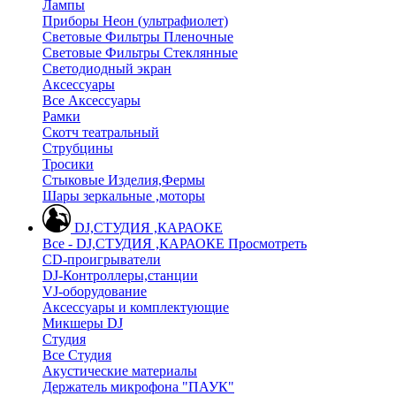
Лампы
Приборы Неон (ультрафиолет)
Световые Фильтры Пленочные
Световые Фильтры Стеклянные
Светодиодный экран
Аксессуары
Все Аксессуары
Рамки
Скотч театральный
Струбцины
Тросики
Стыковые Изделия,Фермы
Шары зеркальные ,моторы
DJ,СТУДИЯ ,КАРАОКЕ
Все - DJ,СТУДИЯ ,КАРАОКЕ
Просмотреть
CD-проигрыватели
DJ-Контроллеры,станции
VJ-оборудование
Аксессуары и комплектующие
Микшеры DJ
Студия
Все Студия
Акустические материалы
Держатель микрофона "ПАУК"