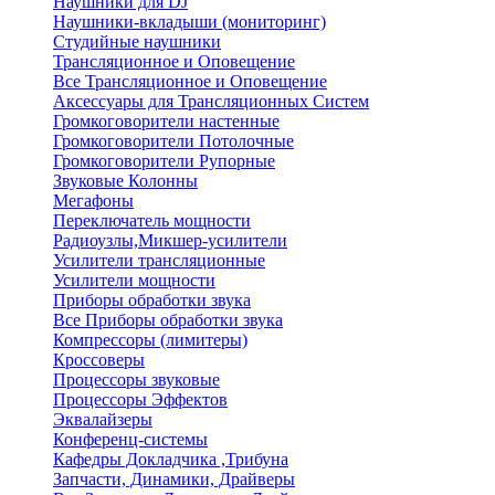
Наушники для DJ
Наушники-вкладыши (мониторинг)
Студийные наушники
Трансляционное и Оповещение
Все Трансляционное и Оповещение
Аксессуары для Трансляционных Систем
Громкоговорители настенные
Громкоговорители Потолочные
Громкоговорители Рупорные
Звуковые Колонны
Мегафоны
Переключатель мощности
Радиоузлы,Микшер-усилители
Усилители трансляционные
Усилители мощности
Приборы обработки звука
Все Приборы обработки звука
Компрессоры (лимитеры)
Кроссоверы
Процессоры звуковые
Процессоры Эффектов
Эквалайзеры
Конференц-системы
Кафедры Докладчика ,Трибуна
Запчасти, Динамики, Драйверы