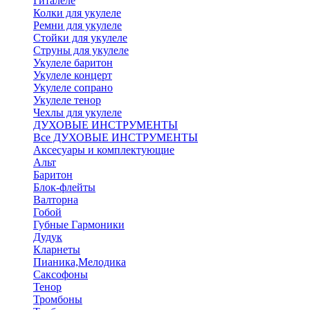
Гиталеле
Колки для укулеле
Ремни для укулеле
Стойки для укулеле
Струны для укулеле
Укулеле баритон
Укулеле концерт
Укулеле сопрано
Укулеле тенор
Чехлы для укулеле
ДУХОВЫЕ ИНСТРУМЕНТЫ
Все ДУХОВЫЕ ИНСТРУМЕНТЫ
Аксесуары и комплектующие
Альт
Баритон
Блок-флейты
Валторна
Гобой
Губные Гармоники
Дудук
Кларнеты
Пианика,Мелодика
Саксофоны
Тенор
Тромбоны